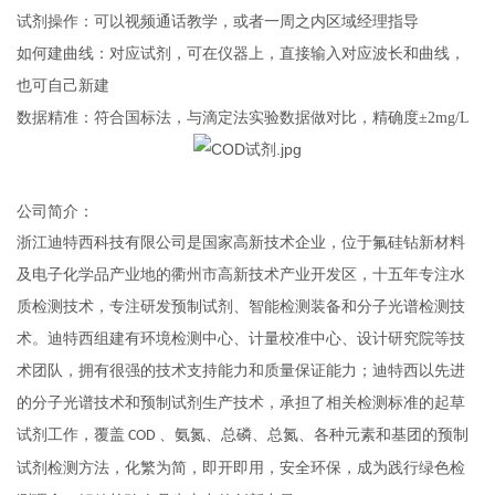
试剂操作：可以视频通话教学，或者一周之内区域经理指导
如何建曲线：对应试剂，可在仪器上，直接输入对应波长和曲线，
也可自己新建
数据精准：符合国标法，与滴定法实验数据做对比，精确度±2mg/L
公司简介：
浙江迪特西科技有限公司是国家高新技术企业
，
位于
氟硅钻新材料
及电子化学品产业地的衢州市高新技术产业开发区
，
十五年专注水
质检测技术
，
专注研发预制试剂、智能检测装备和分子光谱检测技
术。迪特西组建有环境检测中心
、
计量校准中心、设计研究院等技
术团队
，
拥有很强的技术支持能力和质量保证能力
；
迪特西以先进
的分子光谱技术和预制试剂生产技术
，
承担了相关检测标准的起草
试剂工作
，
覆盖
、氨氮、总磷、总氮、各种元素和基团的预制
COD
试剂检测方法
，
化繁为简
，
即开即用
，
安全环保
，
成为践行绿色检