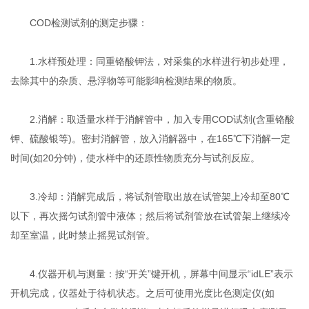
COD检测试剂的测定步骤：
1.水样预处理：同重铬酸钾法，对采集的水样进行初步处理，
去除其中的杂质、悬浮物等可能影响检测结果的物质。
2.消解：取适量水样于消解管中，加入专用COD试剂(含重铬酸
钾、硫酸银等)。密封消解管，放入消解器中，在165℃下消解一定
时间(如20分钟)，使水样中的还原性物质充分与试剂反应。
3.冷却：消解完成后，将试剂管取出放在试管架上冷却至80℃
以下，再次摇匀试剂管中液体；然后将试剂管放在试管架上继续冷
却至室温，此时禁止摇晃试剂管。
4.仪器开机与测量：按“开关”键开机，屏幕中间显示“idLE”表示
开机完成，仪器处于待机状态。之后可使用光度比色测定仪(如