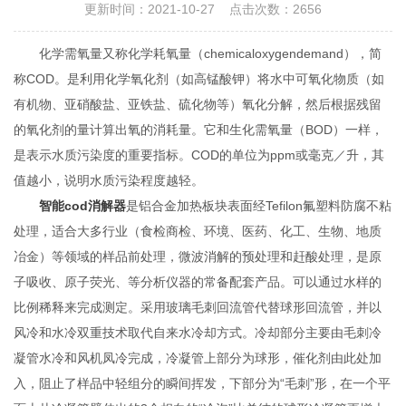
更新时间：2021-10-27 点击次数：2656
化学需氧量又称化学耗氧量（chemicaloxygendemand），简
称COD。是利用化学氧化剂（如高锰酸钾）将水中可氧化物质（如
有机物、亚硝酸盐、亚铁盐、硫化物等）氧化分解，然后根据残留
的氧化剂的量计算出氧的消耗量。它和生化需氧量（BOD）一样，
是表示水质污染度的重要指标。COD的单位为ppm或毫克／升，其
值越小，说明水质污染程度越轻。
智能cod消解器
是铝合金加热板块表面经Tefilon氟塑料防腐不粘
处理，适合大多行业（食检商检、环境、医药、化工、生物、地质
冶金）等领域的样品前处理，微波消解的预处理和赶酸处理，是原
子吸收、原子荧光、等分析仪器的常备配套产品。可以通过水样的
比例稀释来完成测定。采用玻璃毛刺回流管代替球形回流管，并以
风冷和水冷双重技术取代自来水冷却方式。冷却部分主要由毛刺冷
凝管水冷和风机凤冷完成，冷凝管上部分为球形，催化剂由此处加
入，阻止了样品中轻组分的瞬间挥发，下部分为“毛刺”形，在一个平