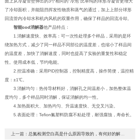
面上从冷凝管壁伸出的3个相向的“冷泡”比单纯的球形冷凝管更增大
了冷却面积，并能阻挡挥发性物质和蒸气的通过，加上上部分球形
回流管内冷却水和机内风机的双重作用，确保了样品的回流冷却。
智能cod消解器
他产品特点：
1.消解速度快、效率高：可一次性处理多个样品，采用的是环
绕加热方式，减少了同一样品不同部位的温度差，也缩小了样品间
的温度差，加快了消解速度，同时也提高了实验的重复性和稳定
性。使用成本低，节约电能。
2.控温准确：采用PID控制器，控制精度高，操作简便，温控精
度：±1℃。
3.消解均匀：热传导材料好，消解孔之间温差小，加热整体温
度均匀，多个样品同时消解，保证消解的均一性。
4.加热面积大、加热均匀、升温速度快、无交叉污染。
5.表面处理：Tefion氟塑料防腐不粘处理，耐强腐蚀，寿命长。
上一篇：
总氮检测空白高是什么原因导致的，有何好的解决方法?