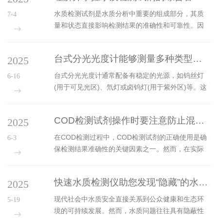
剂受到污染或变质，会导致测定值偏高或偏低...
降温。这种模式的优点是操作简单，不需要额外的
水质检测试剂是水质分析中重要的组成部分，其质
7-4
冷却设备，成本较低。然而，自然冷却速度较慢，
量和状态直接影响检测结果的准确性和可靠性。因
尤其是在高温环境下，可能需要较长时间才能使消
此，对试剂进行科学、系统的综合管理至关重要。
解器冷却到安全温度。这不仅影响工作效率，还可
一、试剂的采购管理1.选择合格供应商采购水质检测
能导致消解器长时间处于高温状态，影响其使用寿
台式分光光度计能够测量多种类型的样品
2025
试剂时，应选择具有资质和良好信誉的供应商。供
命。2.风冷风冷模式通过内置或外接的...
应商应提供试剂的质量证明文件，如生产许可证、
台式分光光度计通常配备有稳定的光源，如钨丝灯
6-16
质量检验报告等。定期对供应商进行评估，确保其
(用于可见光区)、氘灯或卤钨灯(用于紫外区)等。这
提供的试剂质量和供应稳定性。2.采购计划根据实验
些光源能够发出连续的光谱，覆盖较宽的波长范
室的检测任务和试剂的使用频率，制定合理的采购
围；光源发出的光通过单色器后，被分解为一系列
计划。避免因采购过多导致试剂过期浪费，或采购
COD检测试剂操作时要注意防止混用！
2025
单一波长的光。单色器通常由入射狭缝、准直镜、
不足影响检测工作的正常进行。采购...
色散元件(如棱镜或光栅)和出射狭缝组成。色散元件
在COD检测过程中，COD检测试剂的正确使用是确
6-3
的作用是将复合光按波长进行分解，而狭缝则用于
保检测结果准确性的关键因素之一。然而，在实际
限制进入后续系统的光的带宽，从而获得特定波长
操作中，混用试剂的现象却时有发生，这不仅会影
的单色光。单色光通过样品室中的待测溶液时，溶
响检测结果的准确性，还可能导致实验失败甚至引
液中的物质会吸收特定波长的光，导致透射光的强
快速水质检测仪助您发现“隐藏”的水质风险！
2025
发安全事故。因此，操作人员在使用试剂时，必须
度减弱。这种吸收是具有选择性的，...
严格遵守操作规程，避免试剂混用。不同品牌的
现代社会中水质安全直接关系到公众健康和生态环
5-19
COD检测试剂在配方和成分上可能存在差异，即使
境的可持续发展。然而，水质问题往往具有隐蔽性