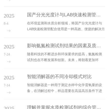
分析仪的加热消解技术通过特定手段破坏样品基
质，使目标污染物转化为可检测形态，成为水质分
国产分光光度计与LAB快速检测管的配套使用方法
2025
析的重要前处理环节。一、加热消解的核心目的液
态样品中的有机物包裹、悬浮颗粒吸附或化学键合
在环境监测和水质分析领域，将国产分光光度计与
8-4
等方式，会使重金属、营养盐等污染物无法直接被
LAB快速检测管配合使用是一种高效、便捷的解决方
仪器检出。加热消解通过高温促使样品全分解，释
案。这种组合既保留了传统实验室仪器的准确性，
放目标物质的同时消灭微生物活性，消除有机物干
又具备现场快速检测的优势。以下是具体的操作步
扰，为后续检测创造理想条件。二、常见加热消解
影响氨氮检测试剂结果的因素及质量控制措施
2025
骤和技术要点：一、设备原理分光光度计基于朗伯-
方式1.湿式消解法操作流程：取适量水样加入...
比尔定律工作，通过测量特定波长下溶液对光的吸
随着科技的不断进步和环保要求的提高，氨氮检测
7-24
收程度来确定物质浓度。而LAB快速检测管则是预制
试剂也在不断发展和创新。未来，将朝着更加环
好的一次性比色单元，内部含有显色试剂和标准色
保、便捷和智能化的方向发展；为了减少对环境的
阶卡片，能够与目标离子发生特异性反应并显色。
污染，研究人员将致力于开发无毒或低毒的检测试
两者结合使用时，检测管作为样品池和反应容器双
智能消解器的不同冷却模式对比
2025
剂，替代传统的含有重金属等有毒物质的试剂。在
重功能部件。二、配套使用流程1...
一些现场检测和应急监测场景中，需要快速获得氨
智能消解器是一种用于测定水样中化学需氧量的设
7-14
氮的检测结果。因此，快速检测技术将得到更广泛
备，在消解过程中，样品需要在高温高压条件下进
的应用。影响氨氮检测试剂结果的因素及质量控
行反应，因此消解后的冷却过程至关重要。本文将
制：(一)影响因素试剂质量：试剂的纯度、配制方法
探讨消解器的几种常见冷却模式及其优缺点。1.自然
和保存条件等都会影响检测结果的准确性。如果试
理解并掌握水质检测试剂的综合管理方法
2025
冷却自然冷却模式是指消解完成后，让消解器自然