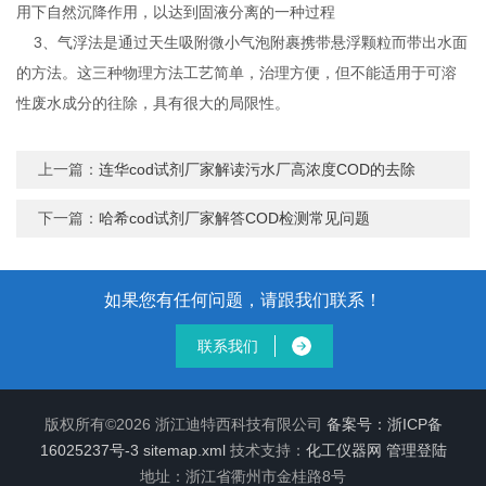
用下自然沉降作用，以达到固液分离的一种过程
3、气浮法是通过天生吸附微小气泡附裹携带悬浮颗粒而带出水面
的方法。这三种物理方法工艺简单，治理方便，但不能适用于可溶
性废水成分的往除，具有很大的局限性。
上一篇：
连华cod试剂厂家解读污水厂高浓度COD的去除
下一篇：
哈希cod试剂厂家解答COD检测常见问题
如果您有任何问题，请跟我们联系！
联系我们
版权所有©2026 浙江迪特西科技有限公司
备案号：浙ICP备
16025237号-3
sitemap.xml
技术支持：
化工仪器网
管理登陆
地址：浙江省衢州市金桂路8号