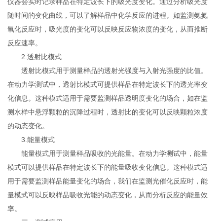
仪器会实时记录样品在特定波长下的吸光度变化。通过分析吸光度
随时间的变化曲线，可以了解样品中化学反应的进程。如监测氨氮
氧化反应时，吸光度的变化可以反映反应物浓度的变化，从而推断
反应速率。
2.透射比模式
透射比模式用于测量样品的透射光强度与入射光强度的比值。
在动力学测试中，透射比模式可提供样品在特定波长下的透光率变
化信息。这种模式适用于需要监测样品透明度变化的场合，如在监
测水样中悬浮颗粒的沉降过程时，透射比的变化可以反映颗粒浓度
的动态变化。
3.能量模式
能量模式用于测量样品吸收的光能量。在动力学测试中，能量
模式可以提供样品在特定波长下的能量吸收变化信息。这种模式适
用于需要监测样品能量变化的场合，我们在监测光催化反应时，能
量模式可以反映样品吸收光能的动态变化，从而分析反应的能量效
率。