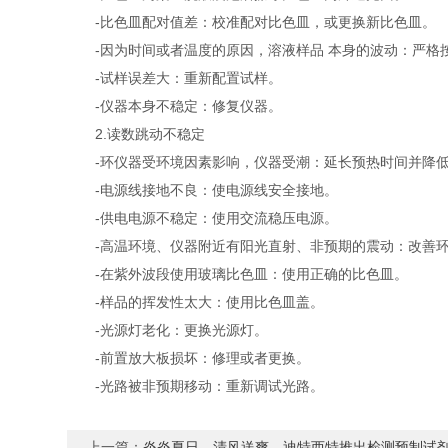
-比色皿配对值差：校准配对比色皿，或更换新比色皿。
-因为时间或者温度的原因，溶液样品 本身的波动：严格
-试样误差大：重新配置试样。
-仪器本身不稳定：修复仪器。
2.读数跳动不稳定
-环仪器受环境因素影响，仪器受潮：延长预热时间并降低
-电源线接地不良：使电源线安全接地。
-供电电源不稳定：使用交流稳压电源。
-高温环境、仪器附近有阳光直射、非预期的震动：改善环
-在紫外波段使用玻璃比色皿：使用正确的比色皿。
-样品的挥发性太大：使用比色皿盖。
-光源灯老化：更换光源灯。
-前置放大板损坏：修理或者更换。
-光路被非预期移动：重新调试光路。
上一篇：
炎炎夏日，清风送爽，迪特西特推出检测预制试