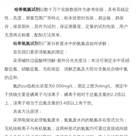
哈希氨氮试剂
以数十万个实验数据作为参考依据，具有高稳定
性，高度，测量范围广等特点；粉末状密封包装，易运输，易保
存，保质期长，其作为试剂，保证测量度。定量的试剂包装，用户
无需再次称重，配制方法简单。
哈希氨氮试剂
剂厂家分析废水中的氨氮该如何讲解：
首先我们要弄清氨氮的测定：
采用碱性过硫酸钾消解-紫外分光光度法；本法可测定水中亚硝
酸盐氮、硝酸盐氮、无机铵盐、溶解态氨及大部分含氮化合物中氮
的总和。
氮的zui低检出浓度为0.050mg/L，测定上限为4mg/L。测定中
干扰物主要是碘离子与溴离子，碘离子相对于总氮含量的2.2倍以
上，溴离子相当于总氮含量的3.4倍以上有干扰。
具体方法原理：
采用电催化处理氨氮废水，氨氮废水内的氨氮存在形式分为：
无机铵根离子与有机氨氮；这两种形式的氨氮均可通过直接或间接