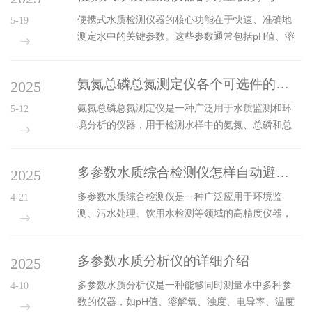
（如示值误差≤&plu...
1、预制试剂在工厂中预先完成称量、溶解、混合、
便携式水质检测仪器的核心功能在于快速、准确地
5-19
分装等流程，直接用于样品检测，从而减少了化学
测定水中的关键参数。这些参数通常包括pH值、溶
品的使用量。2、预制试剂避免了直接接触化学品，
解氧、浊度、电导率等。pH值反映水的酸碱度，对
降低了化学品的危险性，对实验人员和操作过程都
于判断水体是否适合生物生存以及是否存在腐蚀性
非常友好。例如，同奥预制试剂的消解装置替代了
氨氮总磷总氮测定仪各个可选件的用途说明
2025
至关重要。溶解氧含量直接影响水生生物的呼吸作
传统COD回流装置，可以...
用，其水平过低可能导致鱼类等生物窒息死亡。浊
氨氮总磷总氮测定仪是一种广泛用于水质监测和环
5-12
度则体现了水中悬浮颗粒的数量，是衡量水质清澈
境分析的仪器，用于检测水样中的氨氮、总磷和总
程度的重要指标。电导率能够反映水中离子的总浓
氮含量。为了提高测量的准确性和便捷性，该仪器
度，对于评估水的纯净度以及是否存在某些溶解性
通常配备多种可选件。本文将详细说明这些可选件
污染物具有参考价值。通过检测这些指标，可以初
多参数水质综合检测仪怎样自动避开透光面污秽？
2025
的具体用途。1.移液器移液器是实验室中常用的液体
步判断水质的整体状况，为后续的治理和...
转移工具，用于精确地吸取和转移液体样品。在氨
多参数水质综合检测仪是一种广泛应用于环境监
4-21
氮总磷总氮测定中，移液器用于将水样和试剂准确
测、污水处理、饮用水检测等领域的高精度仪器，
地转移到反应容器中。使用移液器可以确保每次取
能够同时测量多种水质参数，如pH、溶解氧、浊
样的体积一致，减少人为误差，提高测量的准确
度、COD等。仪器满足多种环境下的检测需求，操
性。2.快检预制试剂快检预制试剂是预先配制好的试
多参数水质分析仪的详细介绍
2025
作简单。在实际测试过程中，可自动补偿不圆度偏
剂，用于快速检测水样中的氨氮、总磷...
差，自动避开透光面污秽，检测结果准确可靠。透
多参数水质分析仪是一种能够同时测量水中多种参
4-10
光面污秽是指比色皿、光学传感器等透光部件表面
数的仪器，如pH值、溶解氧、浊度、电导率、温度