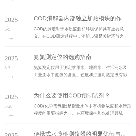
高温高压的水浴消解方式，利用氧化剂(如卤素化合
物，包括氯化铁或硫酸钾等)将水样中的有机物进行
COD消解器内部独立加热模块的作用解析
2025
氧化分解，通过准确测量消解过程中消耗的氧量，
可以准确计算出水样的COD值。在消解过程中，
COD的测定对于水质监测和环境保护具有重要意
6-9
COD消解器通过加热使水样中的有机物与氧化剂发
义。在COD测定过程中，消解步骤是关键环节之
生化学反应，有机物被逐渐氧化成二氧化碳和水，
一，而COD消解器内部的独立加热模块在这一过程
同时消耗了一定量的氧气。这个过程中消耗的氧量
中发挥着至关重要的作用。·确保消解温度的精准控
与水样中的有机物含量成正比，因此可以通过测量
氨氮测定仪的选购指南
2025
制COD消解过程需要在特定的温度下进行，以保证
消耗的氧量来确定水样的CO...
化学反应的充分进行。独立加热模块能够精确地将
氨氮测定仪用于测定饮用水、地面水、生活污水及
6-3
消解液加热到设定的温度，并保持恒定。这种精准
工业废水中氨氮的含量。色度和浊度对测定没有影
的温度控制对于确保消解效果的一致性和可靠性至
响，水样不必进行预蒸馏，标准溶液和水样的温度
关重要。如果温度过高，可能会导致消解液中的有
应相同，含有溶解物质的总浓度也要大致相同。其
机物过度分解，产生额外的干扰物质，影响测定结
为什么要使用COD预制试剂？
2025
通过化学或电化学方法快速、准确地测定氨氮浓
果的准确性；而温度过低，则可能导致...
度，为水质评估和污染治理提供重要数据支持。在
COD(化学需氧量)是衡量水体中有机物浓度和水污染
5-20
选购氨氮测定仪时，可参考以下几点：1、测量范围
程度的重要指标之一。在环境保护和水处理领域，
与精度：根据应用场景选择合适的测量范围。例
准确监测COD是至关重要的任务。而COD预制试剂
如，环境监测需高精度（误差≤±10%），工业废水
作为一种常用的分析工具，为我们提供了快速、准
监测需宽量程。2、测量精度与稳定性：高精度仪器
便携式水质检测仪器的明显优势与应用场景
2025
确且方便的水质监测方法。COD预制试剂的优势：