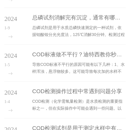
样品中某种物质的含量。在进行比色试验时，有一
些要点需要我们注意，以确保试验结果的准确性和
总磷试剂消解完有沉淀，通常有哪些影响因素？
2024
可靠性。首先需要选择合适的波长。在分光光度计
中，通常有两个光源，可以分别发出不同波长的
总磷试剂是用于水质总磷快速测定的一种试剂，依
1-9
光。我们在进行比色试验时，需要根据被测物质的
据钼酸铵分光光度法，125℃消解30分钟。检测过程
性质，选择合适的波长进行测量。例如，如果被测
中遇到消解完有沉淀，会是什么原因导致的呢？可
物质对蓝光有较强的吸收，那么我们就应该选择蓝
能是由多种因素引起的。1、样品中的物质可能与过
光作为测量波长。其次需要控制好样品的浓度。样
COD标液做不平行？迪特西教你秒懂问题所在！
2024
硫酸钾或者磷酸盐反应生成沉淀。2、消解后的待检
品的浓度直接影响到其对光的吸收程度，因此，...
液pH值可能不在合适的范围（3-8）内，这可能导致
导致COD标液不平行的原因可能有以下几种：1、水
1-5
某些化学反应生成沉淀。3、待检液中可能含有高浓
样浑浊，悬浮物较多。这可能导致每次加的水样不
度的某些金属离子，如钙离子，这些金属离子可能
一致，表现为数据差异大。解决方法是对水样进行
与试剂发生反应形成沉淀。4、使用的纯水可能有问
均质化操作，使悬浮物尽量混合均匀。2、水中含有
题，如果纯水中含有磷，则可能在空白测试中显示
COD检测操作过程中常遇到问题分享
2024
较难消解的有机物。消解温度、消解时间等没有严
蓝色。5、实验器皿的...
格控制一致，比如回流消解温度低（148℃沸腾），
COD检测（化学需氧量检测）是水质检测的重要指
1-4
反应速度慢些，难消解物质会出现滴定法不易平行
标之一，但在实际操作中可能会遇到一些问题。以
的现象。3、水中含有易挥发有机物。敞开消解时，
下是一些常见的COD检测问题及解决方法：读数不
如果回流装置及操作没有严格符合HJ/T828标准规
稳定：这可能是由于COD试剂问题、操作问题或者
定，可能造成部分有机物挥发损失。敞口试管消解
COD检测试剂是用于测定水样中有机物含量的试剂
2024
仪器问题引起的。需要检查使用的试剂是否符合标