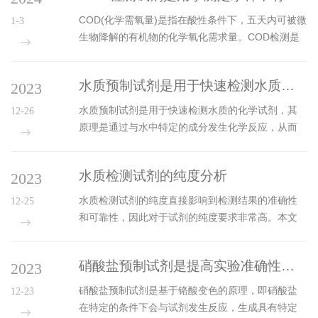
这类样品则更不合适。4...
准，操作步骤是否规范，以及仪器是否正常。空白
COD(化学需氧量)是指在酸性条件下，五天内可被微
1-3
值异常：这可能是由于空白溶液中的杂质、气泡、
生物降解的有机物的化学氧化需求量。COD检测是
浑浊度等因素引起的。需要检查空白溶液的状态，
水质分析中常用的一种方法，COD检测试剂是COD
重新配置试剂，或者清洗比色皿。校准失败：这可
检测中的重要组成部分，其原理介绍如下。COD测
能是由于标准溶液配置不准确、仪器校准功能异常
水质预制试剂是用于快速检测水质的化学试剂
2023
量通常采用HgO2作为氧化剂，使有机物在酸性条件
等因素引起的。需要重新配置标准溶液...
下被氧化为二氧化碳(CO2)和水(H2O)。常用的COD
水质预制试剂是用于快速检测水质的化学试剂，其
12-26
试剂主要有两种：K2Cr2O2和过硫酸钾。
原理是通过与水中特定的成分发生化学反应，从而
1.K2Cr2O2法：K2Cr2O2在酸性条件下可与有机物
反应产物的颜色或光学性质的变化来判断水质的好
发生氧化反应，生成Cr22离子。Cr22离子与碱性消
坏。通常包含多种试剂，其中最常见的是指示剂和
色剂(如重铬酸钾)反应生成蓝绿色络...
水质检测试剂的纯度分析
2023
反应剂。指示剂是一种能够在特定条件下发生颜色
变化的物质，它的颜色与水中某种特定成分的含量
水质检测试剂的纯度直接影响到检测结果的准确性
12-25
有关。反应剂一般是一种化学试剂，用于与指示剂
和可靠性，因此对于试剂的纯度要求非常高。本文
发生反应，从而引起颜色的变化。水质预制试剂的
将从以下几个方面分析水质试剂的纯度：一、试剂
常见问题及解决方法如下：问题1：试剂使用过期
的基本概念试剂是指在化学反应中用于改变反应物
后，会出现什么问题？解决方法：过期的试剂可能
硝酸盐预制试剂是提高实验准确性的关键
2023
性质的物质，也称为化学试剂。在水质检测中，试
会失去效果，导致测试结果不准确。因此，要...
剂主要用于测定水中各种化学物质的含量，如pH
硝酸盐预制试剂是基于铬酸变色的原理，即硝酸盐
12-23
值、氨氮、总磷等。试剂的纯度是指试剂中所含有
在特定的条件下会与试剂发生反应，生成具有特定