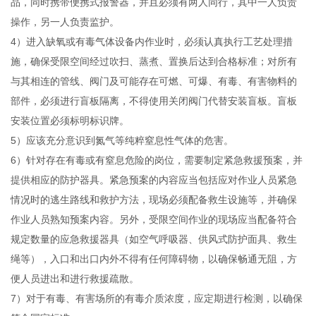
品，同时携带便携式报警器，并且必须有两人同行，其中一人负责
操作，另一人负责监护。
4）进入缺氧或有毒气体设备内作业时，必须认真执行工艺处理措
施，确保受限空间经过吹扫、蒸煮、置换后达到合格标准；对所有
与其相连的管线、阀门及可能存在可燃、可爆、有毒、有害物料的
部件，必须进行盲板隔离，不得使用关闭阀门代替安装盲板。盲板
安装位置必须标明标识牌。
5）应该充分意识到氮气等纯粹窒息性气体的危害。
6）针对存在有毒或有窒息危险的岗位，需要制定紧急救援预案，并
提供相应的防护器具。紧急预案的内容应当包括应对作业人员紧急
情况时的逃生路线和救护方法，现场必须配备救生设施等，并确保
作业人员熟知预案内容。另外，受限空间作业的现场应当配备符合
规定数量的应急救援器具（如空气呼吸器、供风式防护面具、救生
绳等），入口和出口内外不得有任何障碍物，以确保畅通无阻，方
便人员进出和进行救援疏散。
7）对于有毒、有害场所的有毒介质浓度，应定期进行检测，以确保