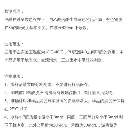
检测原理：
甲醛在过量铵盐存在下，与乙酰丙酮生成黄色的化合物，有色物质
在3h内吸光度基本不变。在波长420nm下读数。
适用范围：
适用于在实验室温度为18℃-40℃，PH范围4-9之间甲醛的测定。本
产品适用于地表水、生活污水、工业废水中甲醛的测定。
注意事项：
1、
采样后请立即分析测试。不要进行样品保存。
2、
测试前用铬酸洗液 清洗所有玻璃仪器 1 , 去除痕量污染物。
3、
准确计时和样品温度对本测试的影响非常大。样品的温度应保持
在 25℃ ±1℃
4、水样中7醛质量浓度小干3mg/，丙醛、工醛等分别小于5mg/L时
不干扰测定。此外当甲醇为20mg/L，苯酚为50mg/L，游离氰为