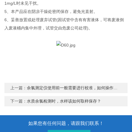
1mg/L时未见干扰。
5、本产品应在阴凉干燥处密闭保存，避免光直射。
6、妥善放置或处理废弃试管(因试管中含有有害液体，可将废液倒
入废液桶内集中外理，试管交由危废公司处理)。
上一篇：
余氯测定仪使用前一般需要进行校准，如何操作迪特西与您分享
下一篇：
水质余氯检测时，水样该如何取样保存？
如果您有任何问题，请跟我们联系！