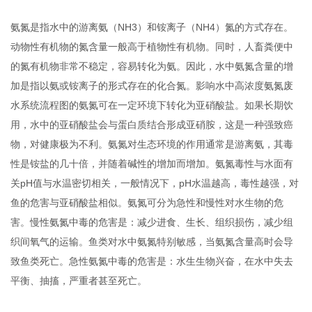
氨氮是指水中的游离氨（NH3）和铵离子（NH4）氮的方式存在。
动物性有机物的氮含量一般高于植物性有机物。同时，人畜粪便中
的氮有机物非常不稳定，容易转化为氨。因此，水中氨氮含量的增
加是指以氨或铵离子的形式存在的化合氮。影响水中高浓度氨氮废
水系统流程图的氨氮可在一定环境下转化为亚硝酸盐。如果长期饮
用，水中的亚硝酸盐会与蛋白质结合形成亚硝胺，这是一种强致癌
物，对健康极为不利。氨氮对生态环境的作用通常是游离氨，其毒
性是铵盐的几十倍，并随着碱性的增加而增加。氨氮毒性与水面有
关pH值与水温密切相关，一般情况下，pH水温越高，毒性越强，对
鱼的危害与亚硝酸盐相似。氨氮可分为急性和慢性对水生物的危
害。慢性氨氮中毒的危害是：减少进食、生长、组织损伤，减少组
织间氧气的运输。鱼类对水中氨氮特别敏感，当氨氮含量高时会导
致鱼类死亡。急性氨氮中毒的危害是：水生生物兴奋，在水中失去
平衡、抽搐，严重者甚至死亡。