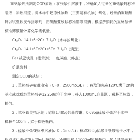
重铬酸钾法测定COD原理：在强酸性溶液中，准确加入过量的重铬酸钾标准
溶液，加热回流，将水样中还原性物质（主要是有机物）氧化，过量的重铬酸
钾以试亚铁灵作指示剂，用硫酸亚铁铵标准溶液回滴，根据所消耗的重铬酸钾
标准溶液量计算化学需氧量。
Cr₂O₇+14H+6e2Cr+7H₂O（水样的氧化）
Cr₂O₇+14H+6Fe2Cr+6Fe+7H₂O（滴定）
Fe+试亚铁灵（指示剂）→红褐色（终点）
扩展资料：
测定COD的试剂：
1．重铬酸钾标准溶液（C=0．2500mo1/L）：称取预先在120℃烘干2h的
基准或优质纯重铬酸钾12.258g溶于水中，移入1000mL容量瓶，稀释至标线，
摇匀。
2．试亚铁灵指示剂：称取1.485g邻菲啰啉、0.695g硫酸亚铁溶于水中，
稀释至100ml，贮于棕色瓶内。
3．硫酸亚铁铵标准溶液(c≈0．1mol/L)：称取39.5g硫酸亚铁铵溶于水中，
边搅拌边缓慢加入20mL浓硫酸，冷却后移入1000ml容量瓶中，加入稀释至标