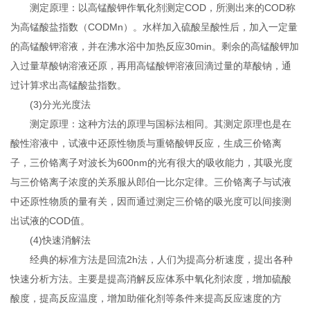
测定原理：以高锰酸钾作氧化剂测定COD，所测出来的COD称
为高锰酸盐指数（CODMn）。水样加入硫酸呈酸性后，加入一定量
的高锰酸钾溶液，并在沸水浴中加热反应30min。剩余的高锰酸钾加
入过量草酸钠溶液还原，再用高锰酸钾溶液回滴过量的草酸钠，通
过计算求出高锰酸盐指数。
(3)分光光度法
测定原理：这种方法的原理与国标法相同。其测定原理也是在
酸性溶液中，试液中还原性物质与重铬酸钾反应，生成三价铬离
子，三价铬离子对波长为600nm的光有很大的吸收能力，其吸光度
与三价铬离子浓度的关系服从郎伯一比尔定律。三价铬离子与试液
中还原性物质的量有关，因而通过测定三价铬的吸光度可以间接测
出试液的COD值。
(4)快速消解法
经典的标准方法是回流2h法，人们为提高分析速度，提出各种
快速分析方法。主要是提高消解反应体系中氧化剂浓度，增加硫酸
酸度，提高反应温度，增加助催化剂等条件来提高反应速度的方