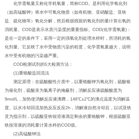
化学需氧量又称化学耗氧量，简称COD。是利用化学氧化剂
（如高锰酸钾）将水中可氧化物质（如有机物、亚硝酸盐、亚铁
盐、硫化物等）氧化分解，然后根据残留的氧化剂的量计算出氧的
消耗量。COD是表示水质污染度的重要指标。COD(化学需氧量)：
是在一定的条件下，采用一定的强氧化剂处理水样时，所消耗的氧
化剂量。它反映了水中受物质污染的程度，化学需氧量越大，说明
水中受有机物的污染越严重。
COD检测试剂的5大检测方法：
(1)重铬酸盐回流法
测定原理：在硫酸酸性介质中，以重铬酸钾为氧化剂，硫酸银
为催化剂，硫酸汞为氯离子的掩蔽剂，消解反应液硫酸酸度为
9mol/L，加热使消解反应液沸腾，148℃±2℃的沸点温度为消解温
度。以水冷却回流加热反应反应2h，消解液自然冷却后，以试亚铁
灵为指示剂，以硫酸亚铁铵溶液滴定剩余的重铬酸钾，根据硫酸亚
铁按溶液的消耗量计算水样的COD值。
(2)高锰酸钾法