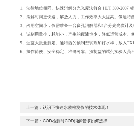
1、法律地位相同。快速消解分光光度法符合 HJ/T 399-2007 
2、消解时间更快速，解放人力，工作效率大大提高。像迪特西
3、占用空间小，仅需准备一台多孔消解器和1台分光光度计
4、试剂用量小，耗能小，产生的废液也少，降低运营成本。像
5、适宜大批量测定。迪特西的预制型试剂加好水样，放入TX1
6、操作简便、安全稳定、准确可靠。预制型的试剂实验人员
上一篇：
认识下快速水质检测仪的技术体现！
下一篇：
COD检测时COD消解管该如何选择