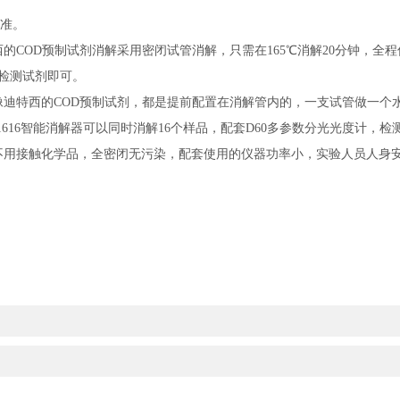
标准。
的COD预制试剂消解采用密闭试管消解，只需在165℃消解20分钟，全
及检测试剂即可。
迪特西的COD预制试剂，都是提前配置在消解管内的，一支试管做一个水样
616智能消解器可以同时消解16个样品，配套D60多参数分光光度计，检
不用接触化学品，全密闭无污染，配套使用的仪器功率小，实验人员人身